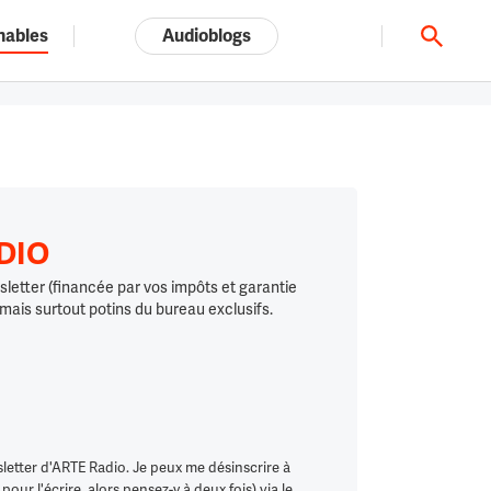
nables
Audioblogs
Tout l'univers ARTE.tv
ADIO
letter (financée par vos impôts et garantie
 mais surtout potins du bureau exclusifs.
letter d'ARTE Radio. Je peux me désinscrire à
ur l'écrire, alors pensez-y à deux fois) via le