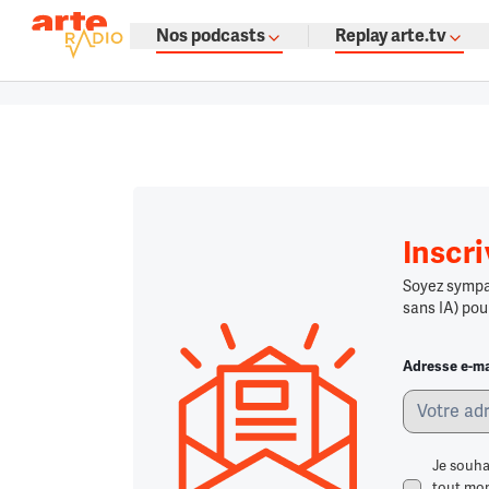
La fine fleur du podcast par ARTE
Nos podcasts
Replay arte.tv
Podcasts à gogo : émissions, témoign
Retour à la page d'accueil
Retour à la page d'accueil
Chargement
Inscr
Soyez sympa,
sans IA) pou
Adresse e-ma
Je souha
tout mome