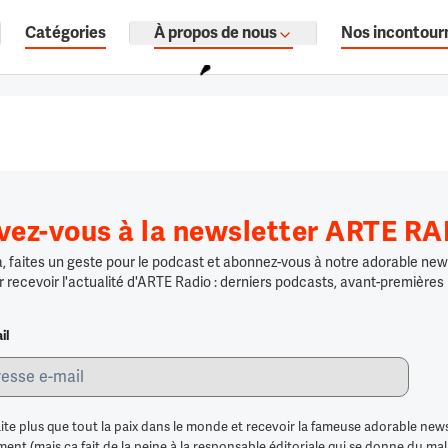
Catégories
À propos de nous
Nos incontour
ages, documentaires audio.
ivez-vous à la newsletter ARTE R
 faites un geste pour le podcast et abonnez-vous à notre adorable news
r recevoir l'actualité d'ARTE Radio : derniers podcasts, avant-premières
il
ite plus que tout la paix dans le monde et recevoir la fameuse adorable news
nt (mais ça fait de la peine à la responsable éditoriale qui se donne du mal po