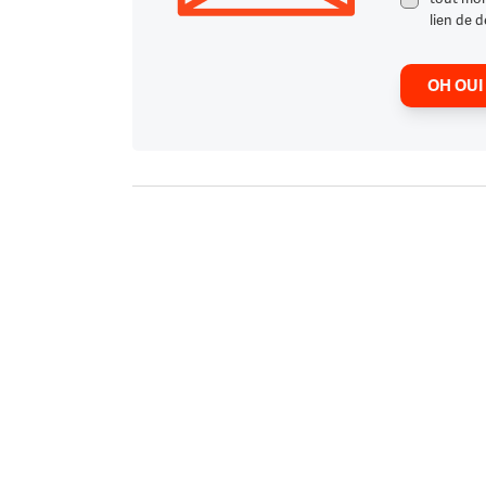
lien de d
OH OUI