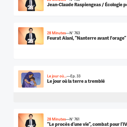
Jean-Claude Raspiengeas / Écologie pol
28 Minutes
—
N° 763
Feurat Alani, “Nanterre avant l'orage”
Le jour où...
—
Ep. 33
Le jour où la terre a tremblé
28 Minutes
—
N° 761
“Le procès d’une vie”, combat pour l’I