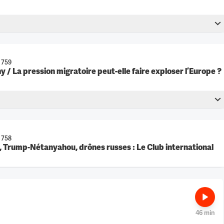
46 min
 759
 / La pression migratoire peut-elle faire exploser l’Europe ?
22 min
 758
A, Trump-Nétanyahou, drônes russes : Le Club international
326 min
46 min