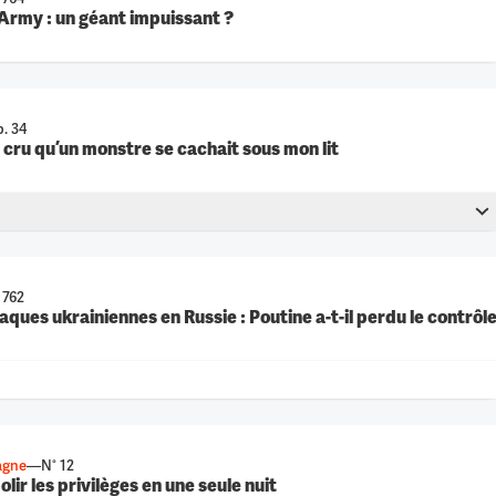
rmy : un géant impuissant ?
46 min
. 34
ai cru qu’un monstre se cachait sous mon lit
46 min
 762
ques ukrainiennes en Russie : Poutine a-t-il perdu le contrôle
4 min
gagne
—
N° 12
ir les privilèges en une seule nuit