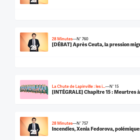
28 Minutes
—
N° 760
[DÉBAT] Après Ceuta, la pression migra
La Chute de Lapinville : les i...
—
N° 15
[INTÉGRALE] Chapitre 15 : Meurtres à
28 Minutes
—
N° 757