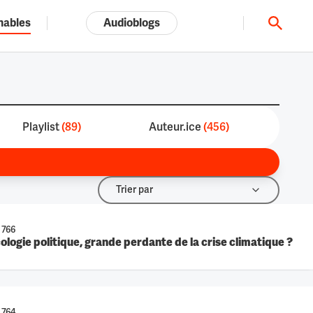
nables
Audioblogs
Tout l'univers ARTE.tv
3199
ré
Playlist
(
89
)
Auteur.ice
(
456
)
Trier par
Trier par
 766
ologie politique, grande perdante de la crise climatique ?
46 min
 764