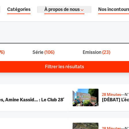
Catégories
À propos de nous
Nos incontour
ages, documentaires audio.
76
)
Série
(
106
)
Emission
(
23
)
Filtrer les résultats
28 Minutes
—
N°
s, Amine Kassid… : Le Club 28’
[DÉBAT] L’éc
28 Minutes
—
N°