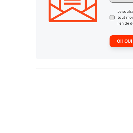
Je souha
tout mome
lien de d
OH OUI