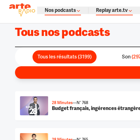
La fine fleur du podcast par ARTE
Nos podcasts
Replay arte.tv
Podcasts à gogo : émissions, témoign
Retour à la page d'accueil
Retour à la page d'accueil
Tous nos podcasts
Tous les résultats
(
3199
)
Son
(
29
28 Minutes
—
N° 768
Budget français, ingérences étrangère
28 Minutes
—
N° 765