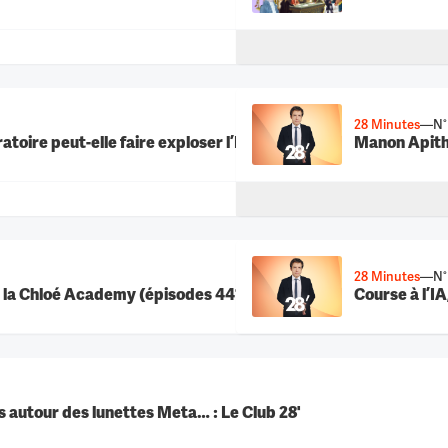
28 Minutes
—
N°
toire peut-elle faire exploser l’Europe ?
Manon Apithy
28 Minutes
—
N°
 la Chloé Academy (épisodes 441-500)
Course à l’I
Incendies, Xenia Fedorova, polémiques autour des lunettes Meta… : Le Club 28'