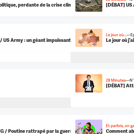
itique, perdante de la crise climatique ?
[DÉBAT] US A
Le jour où...
—
Ep
 / US Army : un géant impuissant ?
Le jour où j’
28 Minutes
—
N°
[DÉBAT] Atta
Et parfois, on 
VG / Poutine rattrapé par la guerre ?
Comment abol