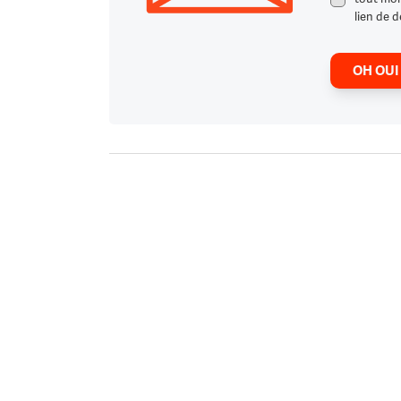
lien de d
OH OUI