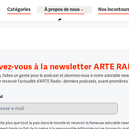
Catégories
À propos de nous
Nos incontour
ages, documentaires audio.
ivez-vous à la newsletter ARTE R
 faites un geste pour le podcast et abonnez-vous à notre adorable news
r recevoir l'actualité d'ARTE Radio : derniers podcasts, avant-premières
il
ite plus que tout la paix dans le monde et recevoir la fameuse adorable news
nt (mais ça fait de la peine à la responsable éditoriale qui se donne du mal po