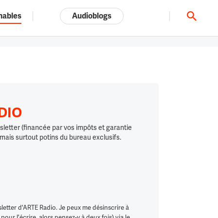
nables
Audioblogs
Tout l'univers ARTE.tv
ADIO
letter (financée par vos impôts et garantie
 mais surtout potins du bureau exclusifs.
letter d'ARTE Radio. Je peux me désinscrire à
ur l'écrire, alors pensez-y à deux fois) via le