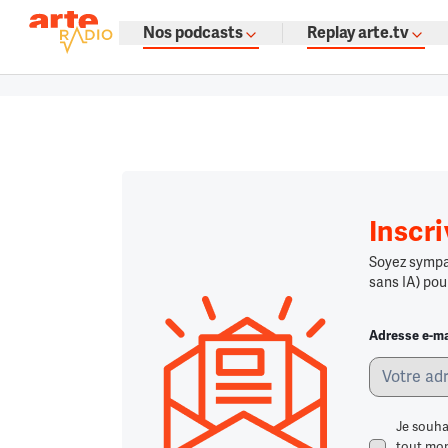
La fine fleur du podcast par ARTE
Nos podcasts
Replay arte.tv
Podcasts à gogo : émissions, témoign
Retour à la page d'accueil
Retour à la page d'accueil
Chargement
Inscr
Soyez sympa,
sans IA) pou
Adresse e-ma
Je souha
tout mome