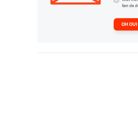
lien de d
OH OUI