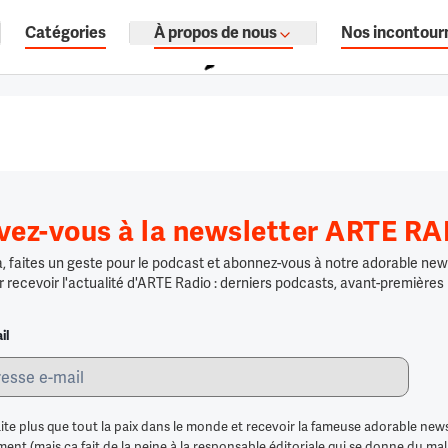
Catégories
À propos de nous
Nos incontour
ages, documentaires audio.
ivez-vous à la newsletter ARTE R
 faites un geste pour le podcast et abonnez-vous à notre adorable news
r recevoir l'actualité d'ARTE Radio : derniers podcasts, avant-premières
il
ite plus que tout la paix dans le monde et recevoir la fameuse adorable news
nt (mais ça fait de la peine à la responsable éditoriale qui se donne du mal po