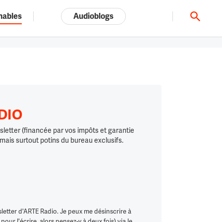
nables
Audioblogs
Tout l'univers ARTE.tv
ADIO
letter (financée par vos impôts et garantie
 mais surtout potins du bureau exclusifs.
letter d'ARTE Radio. Je peux me désinscrire à
ur l'écrire, alors pensez-y à deux fois) via le