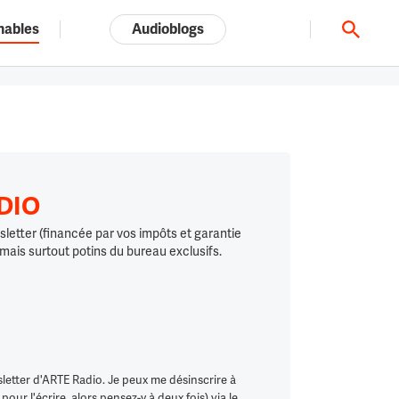
nables
Audioblogs
Tout l'univers ARTE.tv
ADIO
letter (financée par vos impôts et garantie
 mais surtout potins du bureau exclusifs.
letter d'ARTE Radio. Je peux me désinscrire à
ur l'écrire, alors pensez-y à deux fois) via le