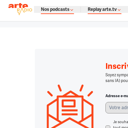
La fine fleur du podcast par ARTE
Nos podcasts
Replay arte.tv
Podcasts à gogo : émissions, témoign
Retour à la page d'accueil
Retour à la page d'accueil
Chargement
Inscr
Soyez sympa,
sans IA) pou
Adresse e-ma
Je souha
tout mome