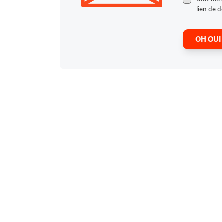
lien de d
OH OUI