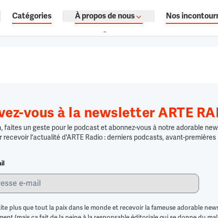
Catégories
À propos de nous
Nos incontour
ages, documentaires audio.
ivez-vous à la newsletter ARTE R
 faites un geste pour le podcast et abonnez-vous à notre adorable news
r recevoir l'actualité d'ARTE Radio : derniers podcasts, avant-premières
il
ite plus que tout la paix dans le monde et recevoir la fameuse adorable news
nt (mais ça fait de la peine à la responsable éditoriale qui se donne du mal po