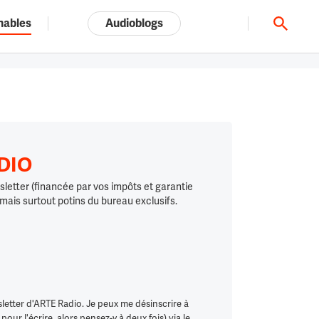
nables
Audioblogs
Tout l'univers ARTE.tv
ADIO
letter (financée par vos impôts et garantie
 mais surtout potins du bureau exclusifs.
letter d'ARTE Radio. Je peux me désinscrire à
ur l'écrire, alors pensez-y à deux fois) via le