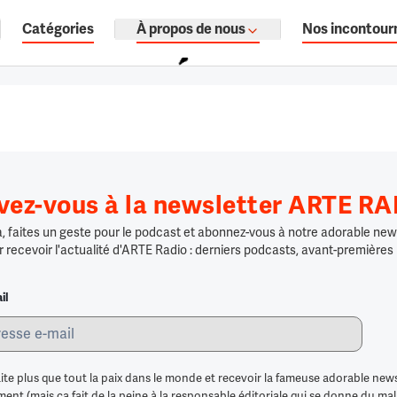
Catégories
À propos de nous
Nos incontour
ages, documentaires audio.
ivez-vous à la newsletter ARTE R
 faites un geste pour le podcast et abonnez-vous à notre adorable news
r recevoir l'actualité d'ARTE Radio : derniers podcasts, avant-premières
il
ite plus que tout la paix dans le monde et recevoir la fameuse adorable news
nt (mais ça fait de la peine à la responsable éditoriale qui se donne du mal po