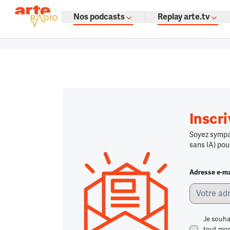
La fine fleur du podcast par ARTE
Nos podcasts
Replay arte.tv
Podcasts à gogo : émissions, témoign
Retour à la page d'accueil
Retour à la page d'accueil
Chargement
Inscr
Soyez sympa,
sans IA) pou
Adresse e-ma
Je souha
tout mome