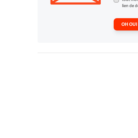
lien de d
OH OUI