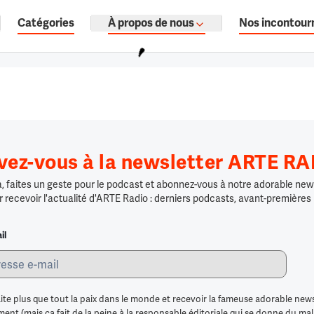
Catégories
À propos de nous
Nos incontour
ages, documentaires audio.
ivez-vous à la newsletter ARTE R
 faites un geste pour le podcast et abonnez-vous à notre adorable news
r recevoir l'actualité d'ARTE Radio : derniers podcasts, avant-premières
il
ite plus que tout la paix dans le monde et recevoir la fameuse adorable news
nt (mais ça fait de la peine à la responsable éditoriale qui se donne du mal po