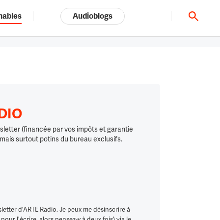
nables
Audioblogs
Tout l'univers ARTE.tv
ADIO
letter (financée par vos impôts et garantie
 mais surtout potins du bureau exclusifs.
letter d'ARTE Radio. Je peux me désinscrire à
ur l'écrire, alors pensez-y à deux fois) via le