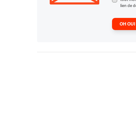
lien de d
OH OUI