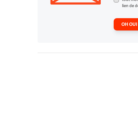
lien de d
OH OUI