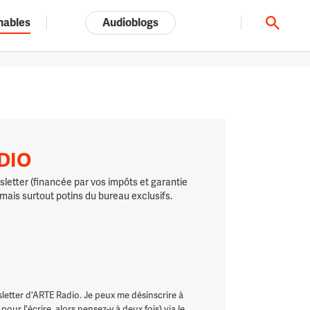
nables
Audioblogs
Tout l'univers ARTE.tv
ADIO
letter (financée par vos impôts et garantie
 mais surtout potins du bureau exclusifs.
letter d'ARTE Radio. Je peux me désinscrire à
ur l'écrire, alors pensez-y à deux fois) via le