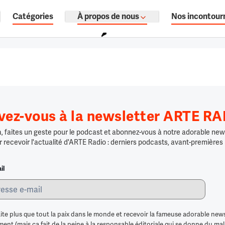
Catégories
À propos de nous
Nos incontour
ages, documentaires audio.
ivez-vous à la newsletter ARTE R
 faites un geste pour le podcast et abonnez-vous à notre adorable news
r recevoir l'actualité d'ARTE Radio : derniers podcasts, avant-premières
il
ite plus que tout la paix dans le monde et recevoir la fameuse adorable news
nt (mais ça fait de la peine à la responsable éditoriale qui se donne du mal po