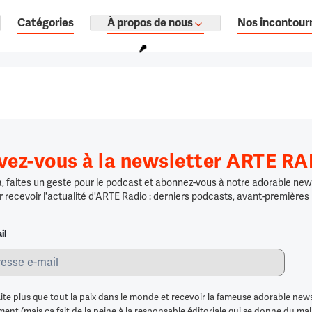
Catégories
À propos de nous
Nos incontour
ages, documentaires audio.
ivez-vous à la newsletter ARTE R
 faites un geste pour le podcast et abonnez-vous à notre adorable news
r recevoir l'actualité d'ARTE Radio : derniers podcasts, avant-premières
il
ite plus que tout la paix dans le monde et recevoir la fameuse adorable news
nt (mais ça fait de la peine à la responsable éditoriale qui se donne du mal po