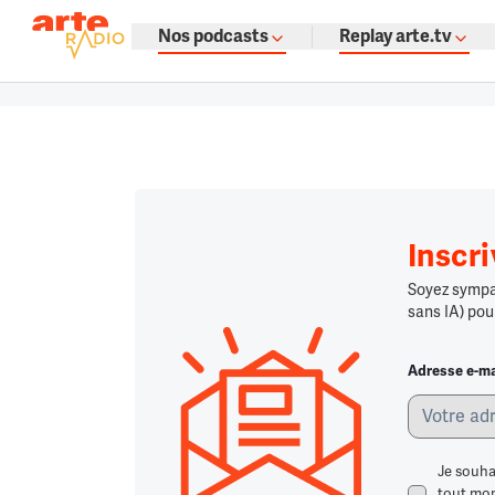
La fine fleur du podcast par ARTE
Nos podcasts
Replay arte.tv
Podcasts à gogo : émissions, témoign
Retour à la page d'accueil
Retour à la page d'accueil
Chargement
Inscr
Soyez sympa,
sans IA) pou
Adresse e-ma
Je souha
tout mome