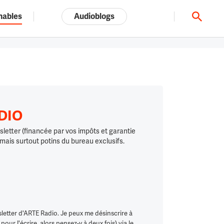
nables
Audioblogs
Tout l'univers ARTE.tv
ADIO
letter (financée par vos impôts et garantie
 mais surtout potins du bureau exclusifs.
letter d'ARTE Radio. Je peux me désinscrire à
ur l'écrire, alors pensez-y à deux fois) via le