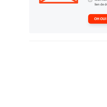
lien de d
OH OUI