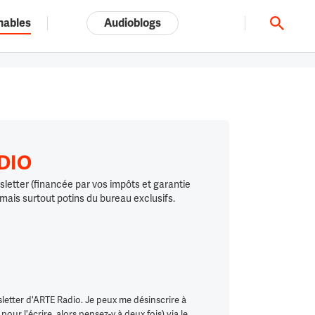
nables
Audioblogs
Tout l'univers ARTE.tv
ADIO
letter (financée par vos impôts et garantie
 mais surtout potins du bureau exclusifs.
letter d'ARTE Radio. Je peux me désinscrire à
ur l'écrire, alors pensez-y à deux fois) via le