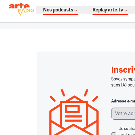
La fine fleur du podcast par ARTE
Nos podcasts
Replay arte.tv
Podcasts à gogo : émissions, témoign
Retour à la page d'accueil
Retour à la page d'accueil
Chargement
Inscr
Soyez sympa,
sans IA) pou
Adresse e-ma
Je souha
tout mome