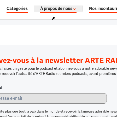
Catégories
À propos de nous
Nos incontour
ages, documentaires audio.
ivez-vous à la newsletter ARTE R
 faites un geste pour le podcast et abonnez-vous à notre adorable news
r recevoir l'actualité d'ARTE Radio : derniers podcasts, avant-premières
il
ite plus que tout la paix dans le monde et recevoir la fameuse adorable news
nt (mais ça fait de la peine à la responsable éditoriale qui se donne du mal po