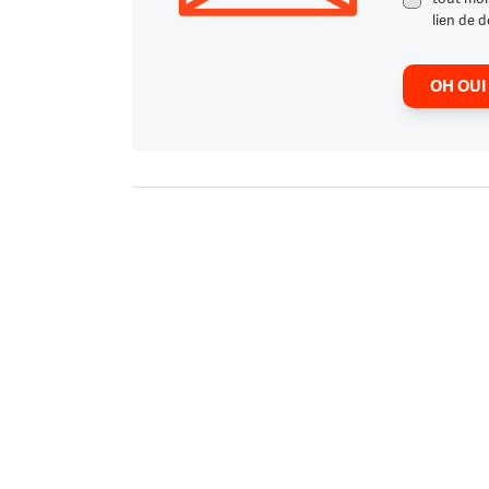
lien de d
OH OUI