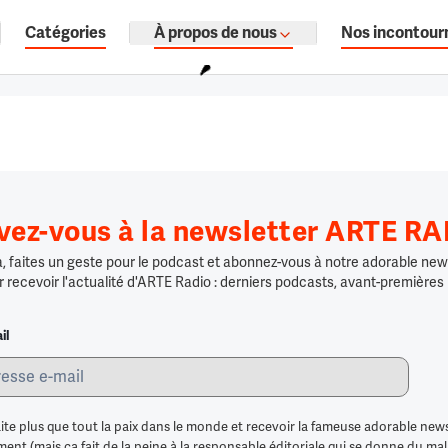
Catégories
À propos de nous
Nos incontour
ages, documentaires audio.
ivez-vous à la newsletter ARTE R
 faites un geste pour le podcast et abonnez-vous à notre adorable news
r recevoir l'actualité d'ARTE Radio : derniers podcasts, avant-premières
il
ite plus que tout la paix dans le monde et recevoir la fameuse adorable news
nt (mais ça fait de la peine à la responsable éditoriale qui se donne du mal po