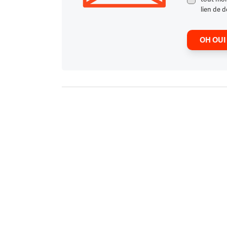
lien de d
OH OUI