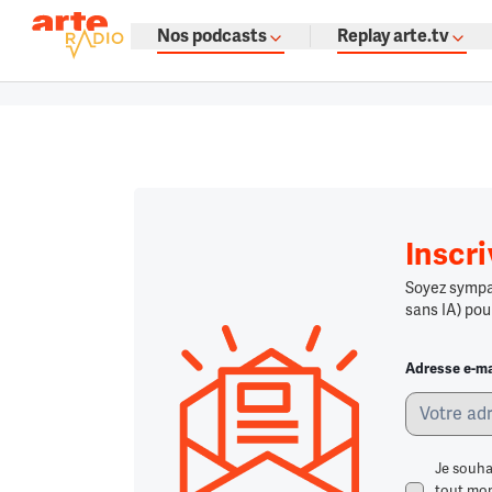
La fine fleur du podcast par ARTE
Nos podcasts
Replay arte.tv
Podcasts à gogo : émissions, témoign
Retour à la page d'accueil
Retour à la page d'accueil
Chargement
Inscr
Soyez sympa,
sans IA) pou
Adresse e-ma
Je souha
tout mome