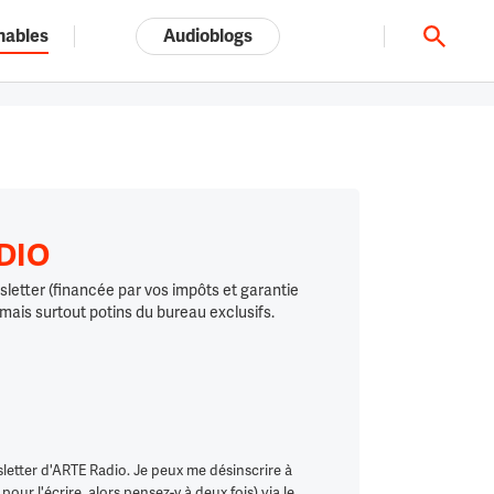
nables
Audioblogs
Tout l'univers ARTE.tv
ADIO
letter (financée par vos impôts et garantie
 mais surtout potins du bureau exclusifs.
letter d'ARTE Radio. Je peux me désinscrire à
ur l'écrire, alors pensez-y à deux fois) via le