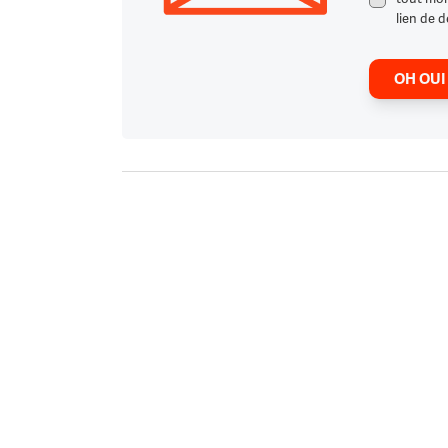
lien de d
OH OUI