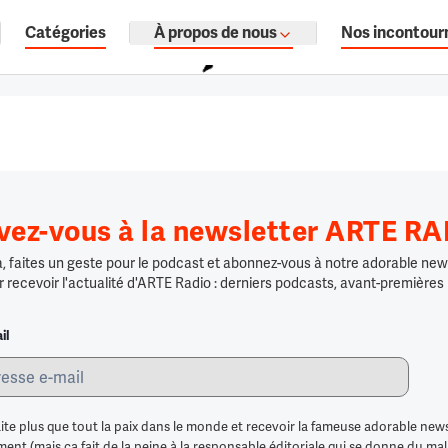
Catégories
À propos de nous
Nos incontour
ages, documentaires audio.
ivez-vous à la newsletter ARTE R
 faites un geste pour le podcast et abonnez-vous à notre adorable news
r recevoir l'actualité d'ARTE Radio : derniers podcasts, avant-premières
il
ite plus que tout la paix dans le monde et recevoir la fameuse adorable news
nt (mais ça fait de la peine à la responsable éditoriale qui se donne du mal po