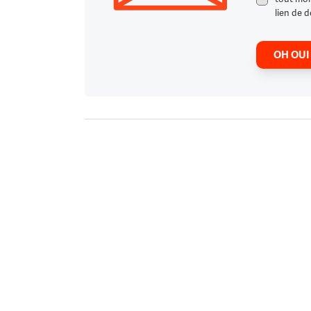
lien de d
OH OUI