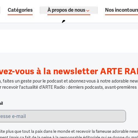
Catégories
À propos de nous
Nos incontour
ages, documentaires audio.
ivez-vous à la newsletter ARTE R
 faites un geste pour le podcast et abonnez-vous à notre adorable news
r recevoir l'actualité d'ARTE Radio : derniers podcasts, avant-premières
il
ite plus que tout la paix dans le monde et recevoir la fameuse adorable news
nt (mais ça fait de la peine à la responsable éditoriale qui se donne du mal po