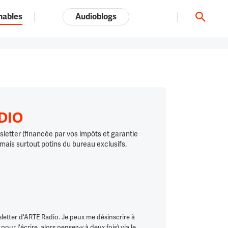
nables
Audioblogs
Tout l'univers ARTE.tv
ADIO
letter (financée par vos impôts et garantie
 mais surtout potins du bureau exclusifs.
letter d'ARTE Radio. Je peux me désinscrire à
ur l'écrire, alors pensez-y à deux fois) via le