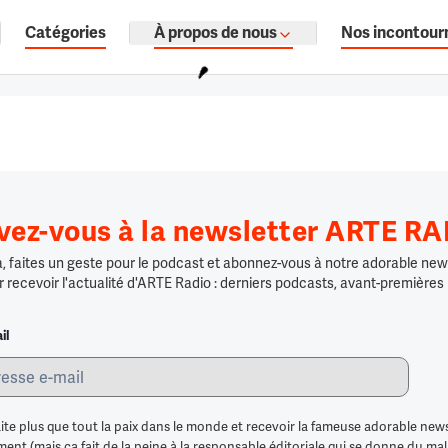
Catégories
À propos de nous
Nos incontour
ages, documentaires audio.
ivez-vous à la newsletter ARTE R
 faites un geste pour le podcast et abonnez-vous à notre adorable news
r recevoir l'actualité d'ARTE Radio : derniers podcasts, avant-premières
il
ite plus que tout la paix dans le monde et recevoir la fameuse adorable news
nt (mais ça fait de la peine à la responsable éditoriale qui se donne du mal po