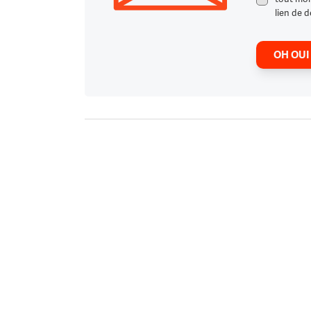
lien de d
OH OUI