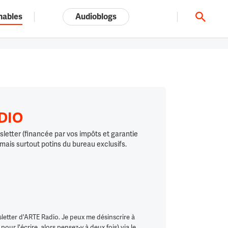
nables
Audioblogs
Tout l'univers ARTE.tv
ADIO
letter (financée par vos impôts et garantie
 mais surtout potins du bureau exclusifs.
letter d'ARTE Radio. Je peux me désinscrire à
ur l'écrire, alors pensez-y à deux fois) via le