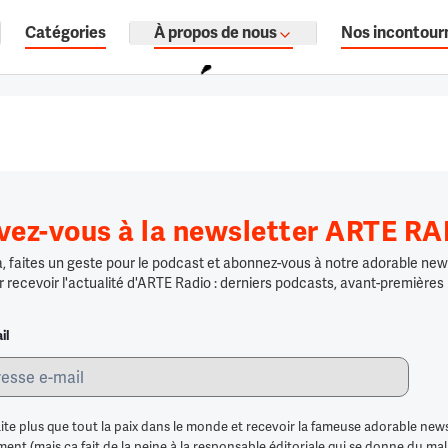
Catégories
À propos de nous
Nos incontour
ages, documentaires audio.
ivez-vous à la newsletter ARTE R
 faites un geste pour le podcast et abonnez-vous à notre adorable news
r recevoir l'actualité d'ARTE Radio : derniers podcasts, avant-premières
il
ite plus que tout la paix dans le monde et recevoir la fameuse adorable news
nt (mais ça fait de la peine à la responsable éditoriale qui se donne du mal po