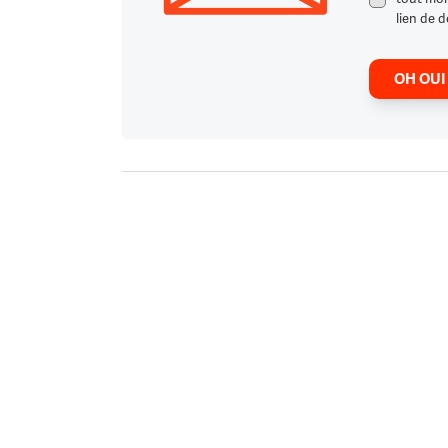
lien de d
OH OUI