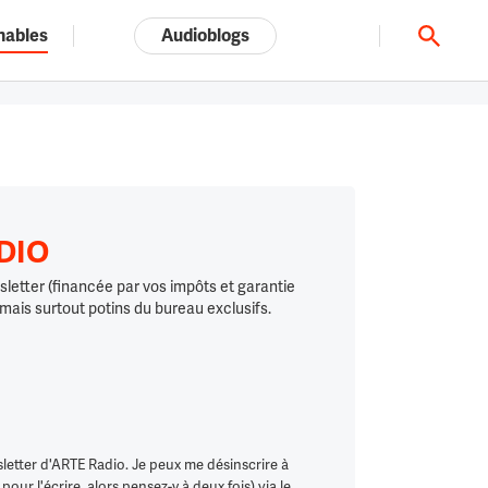
nables
Audioblogs
Tout l'univers ARTE.tv
ADIO
letter (financée par vos impôts et garantie
 mais surtout potins du bureau exclusifs.
letter d'ARTE Radio. Je peux me désinscrire à
ur l'écrire, alors pensez-y à deux fois) via le