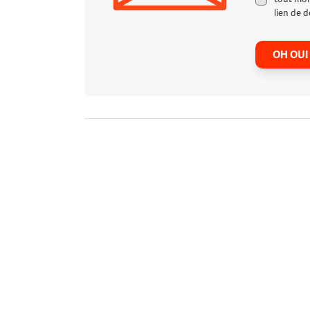
lien de d
OH OUI