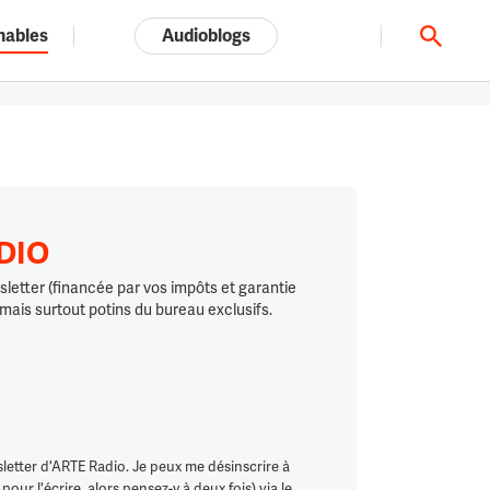
nables
Audioblogs
Tout l'univers ARTE.tv
ADIO
letter (financée par vos impôts et garantie
 mais surtout potins du bureau exclusifs.
letter d'ARTE Radio. Je peux me désinscrire à
ur l'écrire, alors pensez-y à deux fois) via le