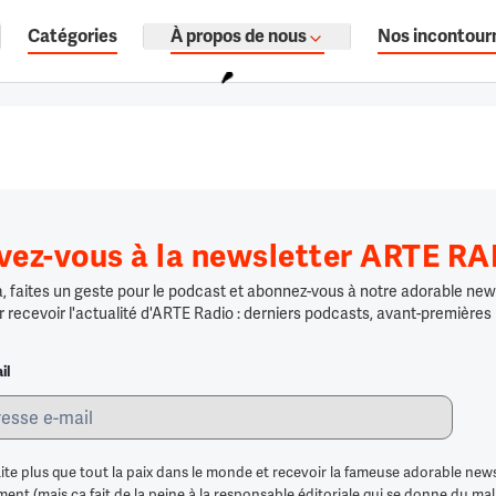
Catégories
À propos de nous
Nos incontour
ages, documentaires audio.
ivez-vous à la newsletter ARTE R
 faites un geste pour le podcast et abonnez-vous à notre adorable news
r recevoir l'actualité d'ARTE Radio : derniers podcasts, avant-premières
il
ite plus que tout la paix dans le monde et recevoir la fameuse adorable news
nt (mais ça fait de la peine à la responsable éditoriale qui se donne du mal po