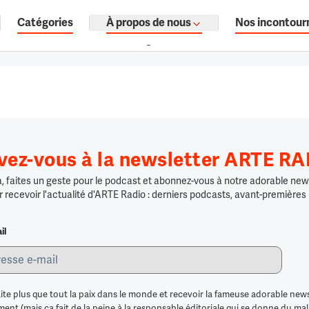
Catégories
À propos de nous
Nos incontour
ages, documentaires audio.
ivez-vous à la newsletter ARTE R
 faites un geste pour le podcast et abonnez-vous à notre adorable news
r recevoir l'actualité d'ARTE Radio : derniers podcasts, avant-premières
il
ite plus que tout la paix dans le monde et recevoir la fameuse adorable news
nt (mais ça fait de la peine à la responsable éditoriale qui se donne du mal po