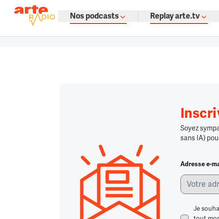
La fine fleur du podcast par ARTE
Nos podcasts
Replay arte.tv
Podcasts à gogo : émissions, témoign
Retour à la page d'accueil
Retour à la page d'accueil
Chargement
Inscr
Soyez sympa,
sans IA) pou
Adresse e-ma
Je souha
tout mome