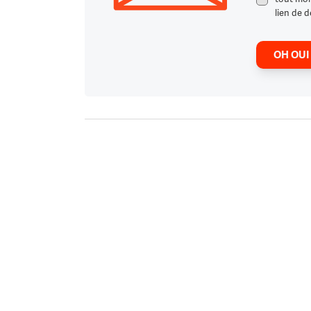
lien de d
OH OUI