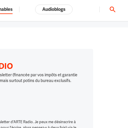
nables
Audioblogs
Tout l'univers ARTE.tv
ADIO
letter (financée par vos impôts et garantie
 mais surtout potins du bureau exclusifs.
letter d'ARTE Radio. Je peux me désinscrire à
ur l'écrire, alors pensez-y à deux fois) via le