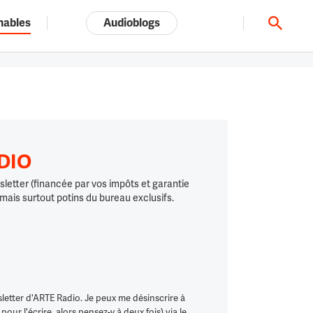
nables
Audioblogs
Tout l'univers ARTE.tv
ADIO
letter (financée par vos impôts et garantie
 mais surtout potins du bureau exclusifs.
letter d'ARTE Radio. Je peux me désinscrire à
ur l'écrire, alors pensez-y à deux fois) via le