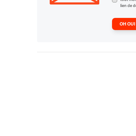
lien de d
OH OUI