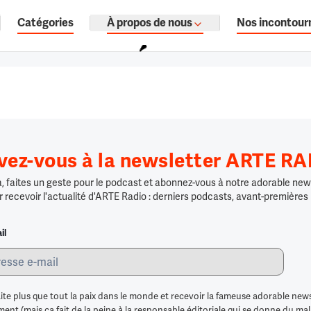
Catégories
À propos de nous
Nos incontour
ages, documentaires audio.
ivez-vous à la newsletter ARTE R
 faites un geste pour le podcast et abonnez-vous à notre adorable news
r recevoir l'actualité d'ARTE Radio : derniers podcasts, avant-premières
il
ite plus que tout la paix dans le monde et recevoir la fameuse adorable news
nt (mais ça fait de la peine à la responsable éditoriale qui se donne du mal po