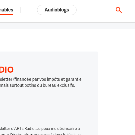
nables
Audioblogs
Tout l'univers ARTE.tv
ADIO
letter (financée par vos impôts et garantie
 mais surtout potins du bureau exclusifs.
letter d'ARTE Radio. Je peux me désinscrire à
ur l'écrire, alors pensez-y à deux fois) via le