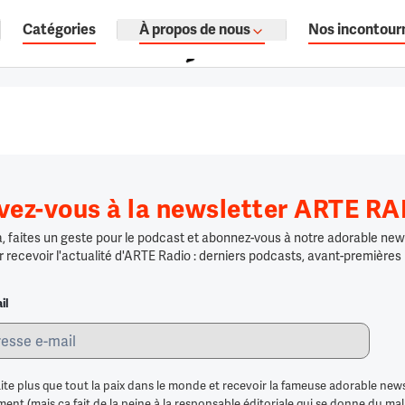
Catégories
À propos de nous
Nos incontour
ages, documentaires audio.
ivez-vous à la newsletter ARTE R
 faites un geste pour le podcast et abonnez-vous à notre adorable news
r recevoir l'actualité d'ARTE Radio : derniers podcasts, avant-premières
il
ite plus que tout la paix dans le monde et recevoir la fameuse adorable news
nt (mais ça fait de la peine à la responsable éditoriale qui se donne du mal po