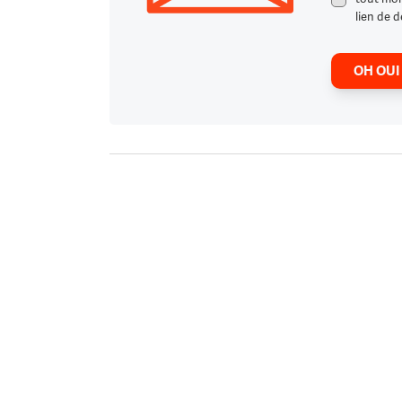
lien de d
OH OUI