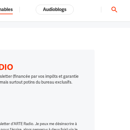
nables
Audioblogs
Tout l'univers ARTE.tv
ADIO
letter (financée par vos impôts et garantie
 mais surtout potins du bureau exclusifs.
letter d'ARTE Radio. Je peux me désinscrire à
ur l'écrire, alors pensez-y à deux fois) via le