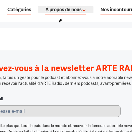
Catégories
À propos de nous
Nos incontour
ages, documentaires audio.
ivez-vous à la newsletter ARTE R
 faites un geste pour le podcast et abonnez-vous à notre adorable news
r recevoir l'actualité d'ARTE Radio : derniers podcasts, avant-premières
il
ite plus que tout la paix dans le monde et recevoir la fameuse adorable news
nt (mais ça fait de la peine à la responsable éditoriale qui se donne du mal po