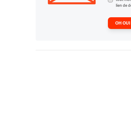
lien de d
OH OUI