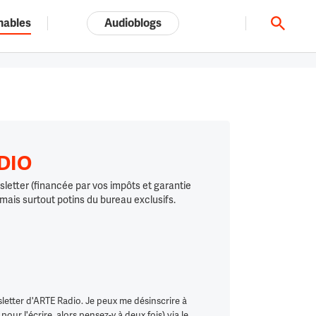
nables
Audioblogs
Tout l'univers ARTE.tv
ADIO
letter (financée par vos impôts et garantie
 mais surtout potins du bureau exclusifs.
letter d'ARTE Radio. Je peux me désinscrire à
ur l'écrire, alors pensez-y à deux fois) via le