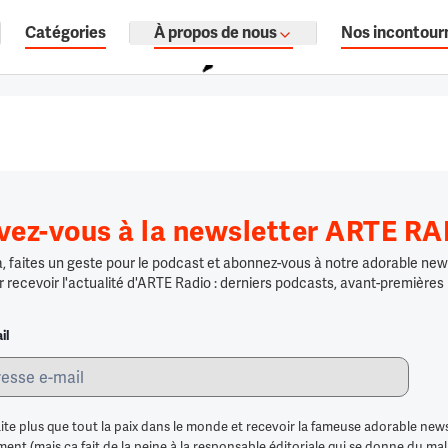
Catégories
À propos de nous
Nos incontour
ages, documentaires audio.
ivez-vous à la newsletter ARTE R
 faites un geste pour le podcast et abonnez-vous à notre adorable news
r recevoir l'actualité d'ARTE Radio : derniers podcasts, avant-premières
il
ite plus que tout la paix dans le monde et recevoir la fameuse adorable news
nt (mais ça fait de la peine à la responsable éditoriale qui se donne du mal po