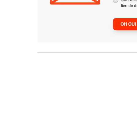
lien de d
OH OUI