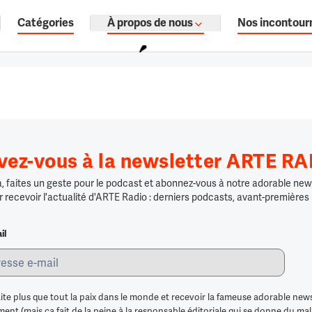
Catégories
À propos de nous
Nos incontour
ages, documentaires audio.
ivez-vous à la newsletter ARTE R
 faites un geste pour le podcast et abonnez-vous à notre adorable news
r recevoir l'actualité d'ARTE Radio : derniers podcasts, avant-premières
il
ite plus que tout la paix dans le monde et recevoir la fameuse adorable news
nt (mais ça fait de la peine à la responsable éditoriale qui se donne du mal po