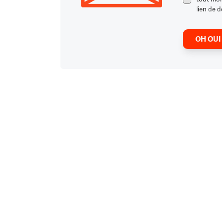
lien de d
OH OUI