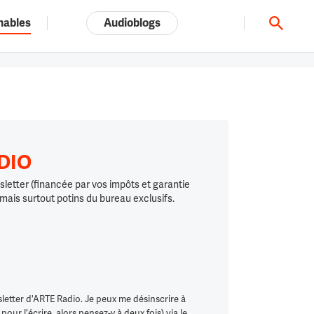
nables
Audioblogs
Tout l'univers ARTE.tv
ADIO
letter (financée par vos impôts et garantie
 mais surtout potins du bureau exclusifs.
letter d'ARTE Radio. Je peux me désinscrire à
ur l'écrire, alors pensez-y à deux fois) via le