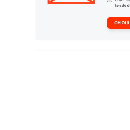
lien de d
OH OUI