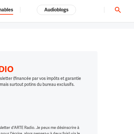
nables
Audioblogs
Tout l'univers ARTE.tv
ADIO
letter (financée par vos impôts et garantie
 mais surtout potins du bureau exclusifs.
letter d'ARTE Radio. Je peux me désinscrire à
ur l'écrire, alors pensez-y à deux fois) via le