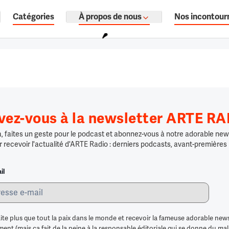
Catégories
À propos de nous
Nos incontour
ages, documentaires audio.
ivez-vous à la newsletter ARTE R
 faites un geste pour le podcast et abonnez-vous à notre adorable news
r recevoir l'actualité d'ARTE Radio : derniers podcasts, avant-premières
il
ite plus que tout la paix dans le monde et recevoir la fameuse adorable news
nt (mais ça fait de la peine à la responsable éditoriale qui se donne du mal po