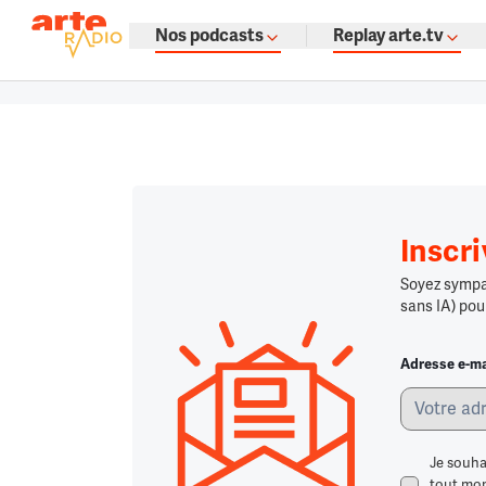
La fine fleur du podcast par ARTE
Nos podcasts
Replay arte.tv
Podcasts à gogo : émissions, témoign
Retour à la page d'accueil
Retour à la page d'accueil
Chargement
Inscr
Soyez sympa,
sans IA) pou
Adresse e-ma
Je souha
tout mome