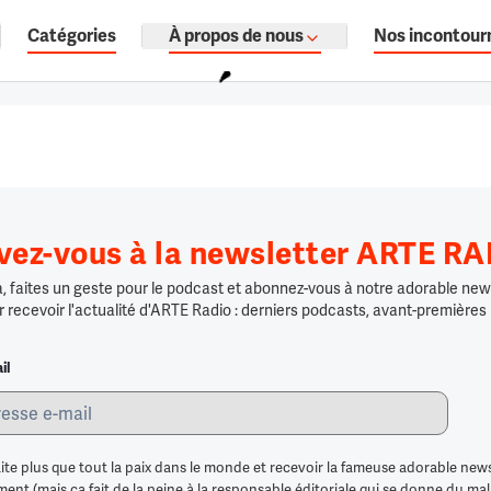
Catégories
À propos de nous
Nos incontour
ages, documentaires audio.
ivez-vous à la newsletter ARTE R
 faites un geste pour le podcast et abonnez-vous à notre adorable news
r recevoir l'actualité d'ARTE Radio : derniers podcasts, avant-premières
il
ite plus que tout la paix dans le monde et recevoir la fameuse adorable news
nt (mais ça fait de la peine à la responsable éditoriale qui se donne du mal po