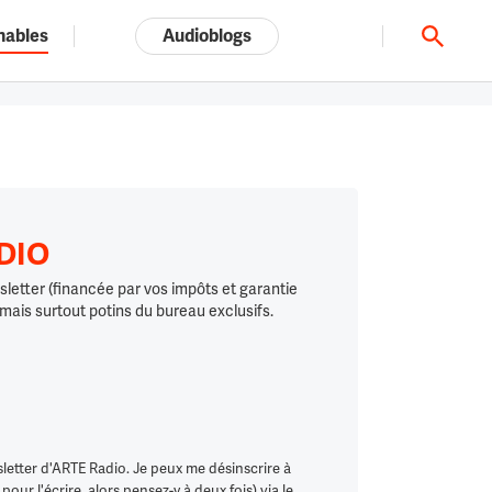
nables
Audioblogs
Tout l'univers ARTE.tv
ADIO
letter (financée par vos impôts et garantie
 mais surtout potins du bureau exclusifs.
letter d'ARTE Radio. Je peux me désinscrire à
ur l'écrire, alors pensez-y à deux fois) via le