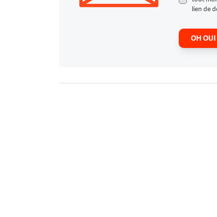
lien de d
OH OUI