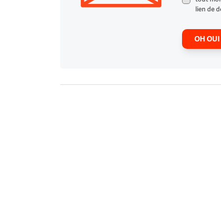
lien de d
OH OUI