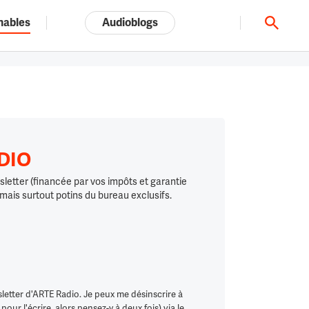
nables
Audioblogs
Tout l'univers ARTE.tv
ADIO
letter (financée par vos impôts et garantie
 mais surtout potins du bureau exclusifs.
letter d'ARTE Radio. Je peux me désinscrire à
ur l'écrire, alors pensez-y à deux fois) via le