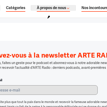
Catégories
À propos de nous
Nos incontour
ages, documentaires audio.
ivez-vous à la newsletter ARTE R
 faites un geste pour le podcast et abonnez-vous à notre adorable news
r recevoir l'actualité d'ARTE Radio : derniers podcasts, avant-premières
il
ite plus que tout la paix dans le monde et recevoir la fameuse adorable news
nt (mais ça fait de la peine à la responsable éditoriale qui se donne du mal po