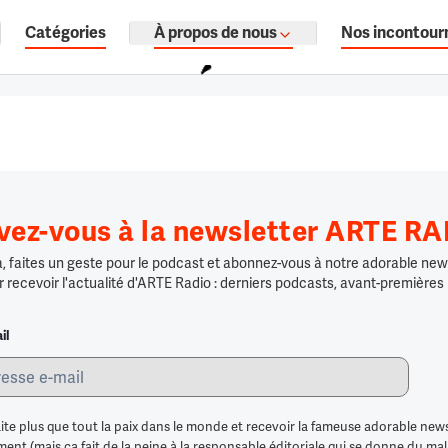
Catégories
À propos de nous
Nos incontour
ages, documentaires audio.
ivez-vous à la newsletter ARTE R
 faites un geste pour le podcast et abonnez-vous à notre adorable news
r recevoir l'actualité d'ARTE Radio : derniers podcasts, avant-premières
il
ite plus que tout la paix dans le monde et recevoir la fameuse adorable news
nt (mais ça fait de la peine à la responsable éditoriale qui se donne du mal po