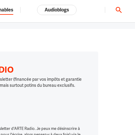
nables
Audioblogs
Tout l'univers ARTE.tv
ADIO
letter (financée par vos impôts et garantie
 mais surtout potins du bureau exclusifs.
letter d'ARTE Radio. Je peux me désinscrire à
ur l'écrire, alors pensez-y à deux fois) via le