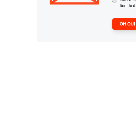
lien de d
OH OUI