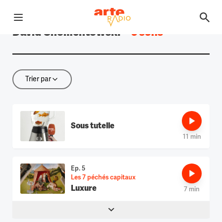
Ouvrir le menu
David Chomentowski
—
3 sons
Retour à la page d'accueil
Trier par
Trier par
Sous tutelle
11 min
Ep. 5
Les 7 péchés capitaux
Luxure
7 min