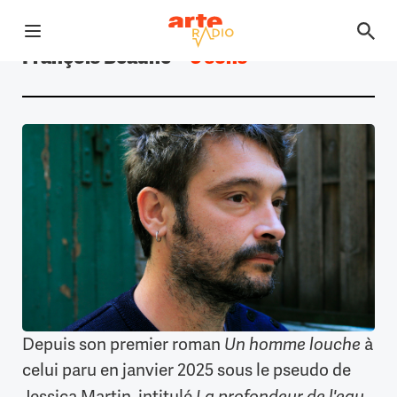
Ouvrir le menu
François Beaune
—
3 sons
Retour à la page d'accueil
Depuis son premier roman
Un homme louche
à
celui paru en janvier 2025 sous le pseudo de
La profondeur de l'eau