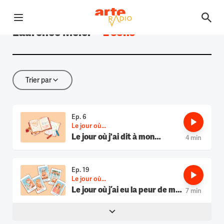
Ouvrir le menu
Laurence Meier
—
2 sons
Retour à la page d'accueil
Trier par
Trier par
Ep. 6
Le jour où...
Le jour où j'ai dit à mon
4 min
amoureux que je ne l'aimais
plus
Ep. 19
Le jour où...
Le jour où j’ai eu la peur de ma
7 min
vie