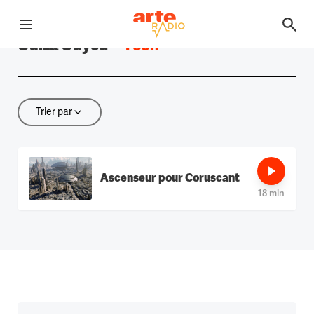
Ouvrir le menu
Ouiza Ouyed
—
1 son
Retour à la page d'accueil
Trier par
Trier par
Ascenseur pour Coruscant
18 min