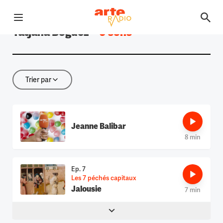
Ouvrir le menu
Tatjana Bogucz
—
5 sons
Retour à la page d'accueil
Trier par
Trier par
Jeanne Balibar
8 min
Ep. 7
Les 7 péchés capitaux
Jalousie
7 min