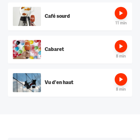
Café sourd
11 min
Cabaret
8 min
Vu d'en haut
8 min