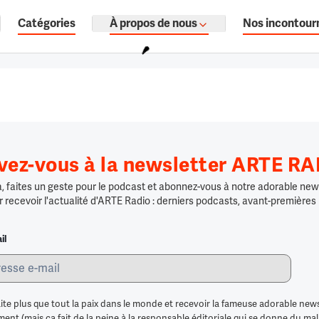
Catégories
À propos de nous
Nos incontour
ages, documentaires audio.
ivez-vous à la newsletter ARTE R
 faites un geste pour le podcast et abonnez-vous à notre adorable news
r recevoir l'actualité d'ARTE Radio : derniers podcasts, avant-premières
il
ite plus que tout la paix dans le monde et recevoir la fameuse adorable news
nt (mais ça fait de la peine à la responsable éditoriale qui se donne du mal po