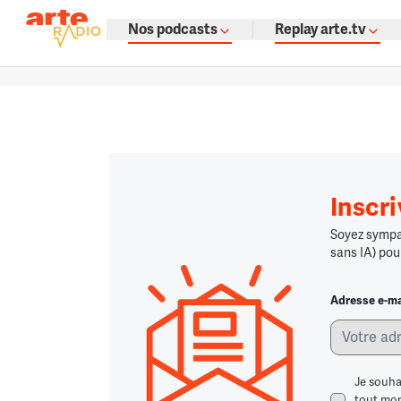
La fine fleur du podcast par ARTE
Nos podcasts
Replay arte.tv
Podcasts à gogo : émissions, témoign
Retour à la page d'accueil
Retour à la page d'accueil
Chargement
Inscr
Soyez sympa,
sans IA) pou
Adresse e-ma
Je souha
tout mome