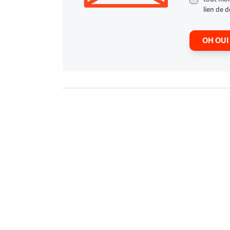
lien de d
OH OUI