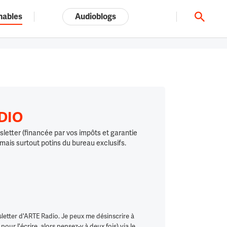
nables
Audioblogs
Tout l'univers ARTE.tv
ADIO
letter (financée par vos impôts et garantie
 mais surtout potins du bureau exclusifs.
letter d'ARTE Radio. Je peux me désinscrire à
ur l'écrire, alors pensez-y à deux fois) via le