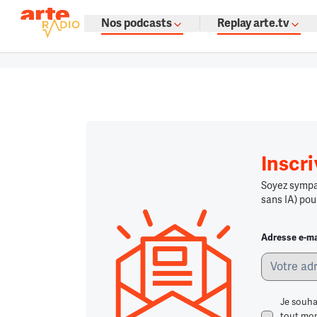
La fine fleur du podcast par ARTE
Nos podcasts
Replay arte.tv
Podcasts à gogo : émissions, témoign
Retour à la page d'accueil
Retour à la page d'accueil
Chargement
Inscr
Soyez sympa,
sans IA) pou
Adresse e-ma
Je souha
tout mome