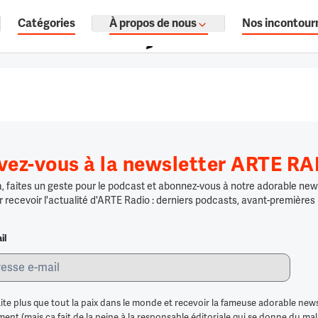
Catégories
À propos de nous
Nos incontour
ages, documentaires audio.
ivez-vous à la newsletter ARTE R
 faites un geste pour le podcast et abonnez-vous à notre adorable news
r recevoir l'actualité d'ARTE Radio : derniers podcasts, avant-premières
il
ite plus que tout la paix dans le monde et recevoir la fameuse adorable news
nt (mais ça fait de la peine à la responsable éditoriale qui se donne du mal po