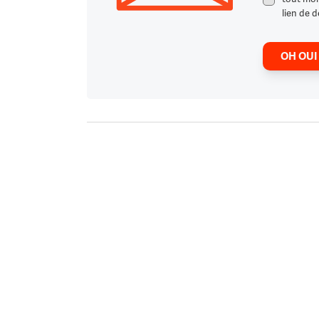
lien de d
OH OUI