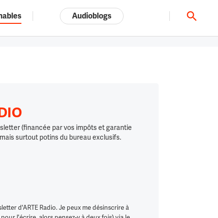
nables
Audioblogs
Tout l'univers ARTE.tv
ADIO
letter (financée par vos impôts et garantie
 mais surtout potins du bureau exclusifs.
letter d'ARTE Radio. Je peux me désinscrire à
ur l'écrire, alors pensez-y à deux fois) via le