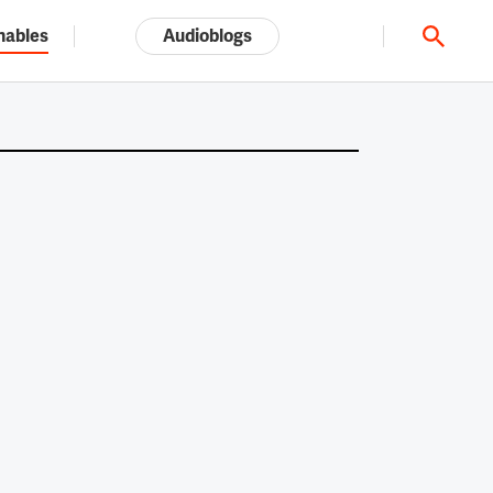
nables
Audioblogs
Tout l'univers ARTE.tv