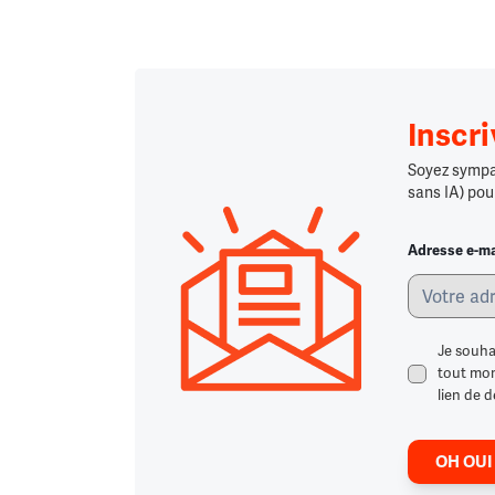
Inscr
Soyez sympa,
sans IA) pou
Adresse e-ma
Je souha
tout mome
lien de d
OH OUI