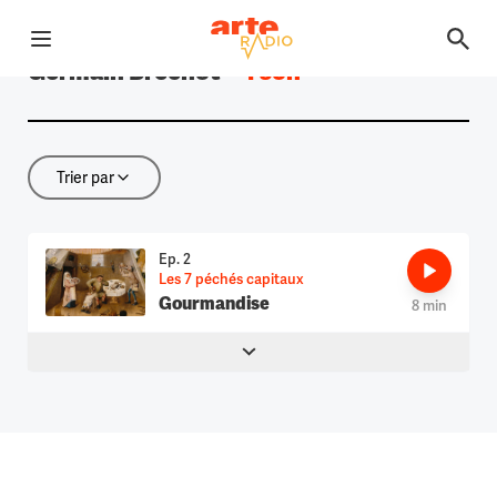
Ouvrir le menu
Germain Bréchot
—
1 son
Retour à la page d'accueil
Trier par
Trier par
Ep. 2
Les 7 péchés capitaux
Gourmandise
8 min