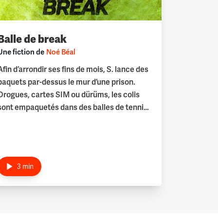
Balle de break
Une fiction de
Noé Béal
Afin d’arrondir ses fins de mois, S. lance des
paquets par-dessus le mur d’une prison.
Drogues, cartes SIM ou dürüms, les colis
sont empaquetés dans des balles de tennis
cellophanées. Une opération dangereuse
régie par des consignes strictes imposées
par « son grand ».
Inspirée d’une rencontre avec un lanceur de
3 min
colis, l’écriture de cette fiction se base
principalement sur l’enregistrement de son
témoignage. Par souci de protection et de
préservation de l'anonymat, Noé a décidé,