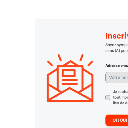
Inscr
Soyez sympa,
sans IA) pou
Adresse e-ma
Je souha
tout mome
lien de d
OH OUI