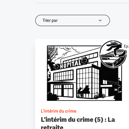
Trier par
Trier par
Ep.
L’intérim du crime
L'intérim du crime (5) : La
retraite