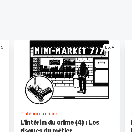
 5
Ep. 4
L’intérim du crime
L'intérim du crime (4) : Les
risques du métier