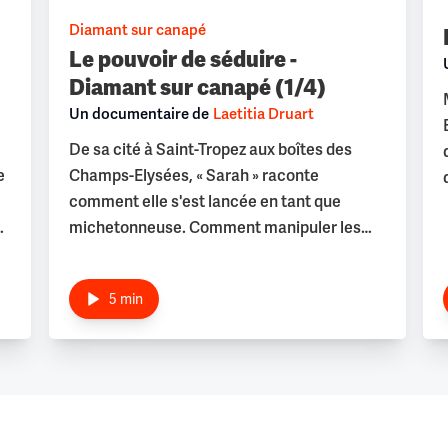
Diamant sur canapé
Le pouvoir de séduire -
Diamant sur canapé (1/4)
Un documentaire de
Laetitia Druart
De sa cité à Saint-Tropez aux boîtes des
e
Champs-Elysées, « Sarah » raconte
comment elle s'est lancée en tant que
c
michetonneuse. Comment manipuler les
hommes, se servir de son charme, utiliser la
séduction et la drague... Tout y est.
5 min
Diamant sur canapé
De sa cité à Saint-Tropez, des boîtes des
Champs-Elysées à un dîner avec Madame
Trump, « Sarah » raconte son ascension
sociale grâce au désir des hommes. Dans la
lignée de « Crackopolis » et de « Flicopolis »,