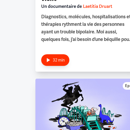
Un documentaire de
Laetitia Druart
Diagnostics, molécules, hospitalisations e
thérapies rythment la vie des personnes
ayant un trouble bipolaire. Moi aussi,
quelques fois, j’ai besoin d’une béquille pou
affronter la vie. L’équilibre est une formule
mathématique difficile à résoudre. Parce
32 min
que je suis « une personne à risque » com
disent les psychiatres, mon prochain
accouchement pourrait bien venir tout
bouleverser.
Ep.
Sur le fil
Depuis toujours, je suis persuadée qu’une
malédiction plane sur sa famille. Elle a tué
mon grand-père, ma grand-mère et a
presque failli avoir ma mère. Et si cette