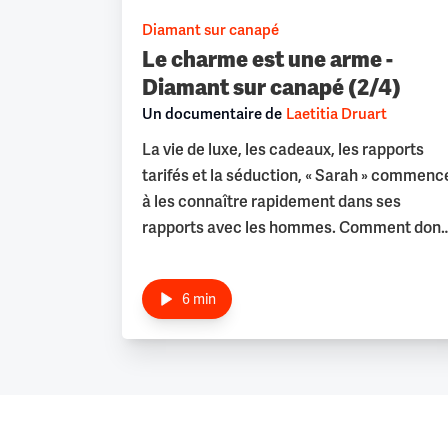
télévision et les plateformes.
Diamant sur canapé
Le charme est une arme -
Diamant sur canapé (2/4)
Un documentaire de
Laetitia Druart
La vie de luxe, les cadeaux, les rapports
tarifés et la séduction, « Sarah » commenc
à les connaître rapidement dans ses
rapports avec les hommes. Comment don
gérer les relations ? « Sarah » confie : elle a
rapidement dû être « le pire [d'elle-même]
6 min
: capricieuse, très capricieuse, autoritaire,
exigeante ».
Diamant sur canapé
De sa cité à Saint-Tropez, des boîtes des
Champs-Elysées à un dîner avec Madame
Trump, « Sarah » raconte son ascension